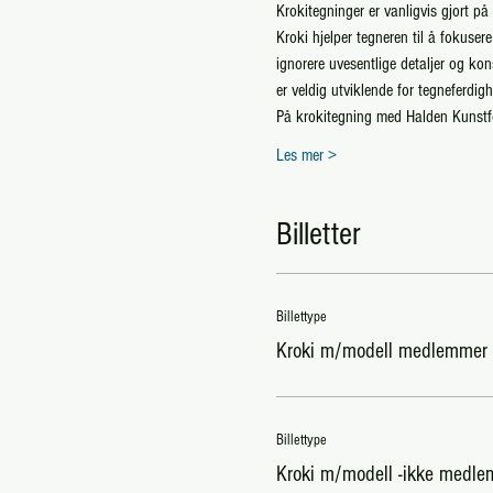
Krokitegninger er vanligvis gjort på
Kroki hjelper tegneren til å fokuser
ignorere uvesentlige detaljer og ko
er veldig utviklende for tegneferdig
På krokitegning med Halden Kunstfo
Les mer >
Billetter
Billettype
Kroki m/modell medlemmer
Billettype
Kroki m/modell -ikke medl