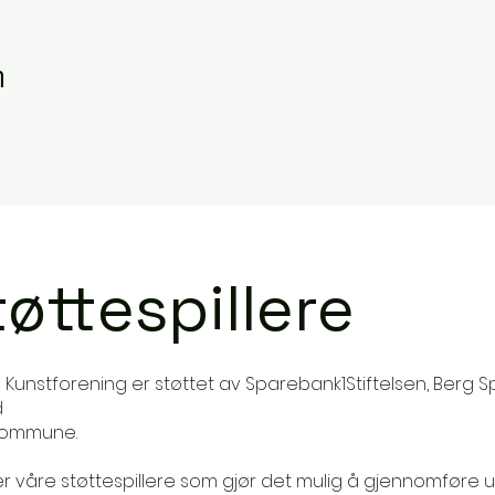
n
øttespillere
 Kunstforening er støttet av Sparebank1Stiftelsen, Berg
d
kommune.
er våre støttespillere som gjør det mulig å gjennomføre utst