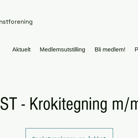
nstforening
Aktuelt
Medlemsutstilling
Bli medlem!
P
ST - Krokitegning m/m