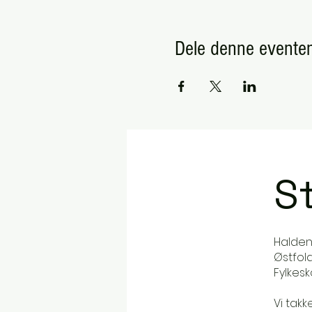
Dele denne evente
St
Halden
Østfol
Fylkes
Vi takk