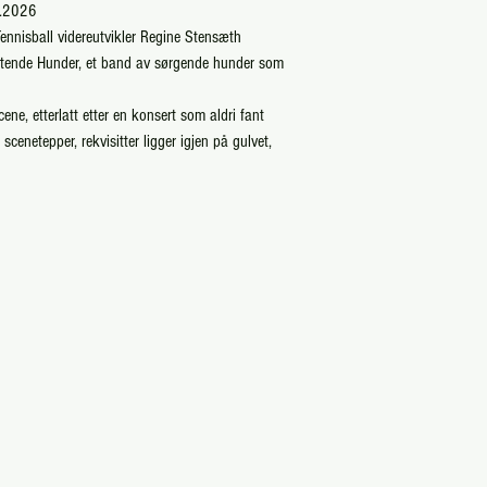
3.2026
Tennisball videreutvikler Regine Stensæth
åtende Hunder, et band av sørgende hunder som
ene, etterlatt etter en konsert som aldri fant
cenetepper, rekvisitter ligger igjen på gulvet,