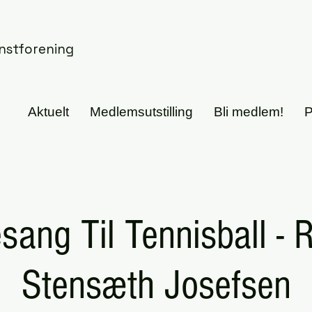
nstforening
Aktuelt
Medlemsutstilling
Bli medlem!
P
sang Til Tennisball - 
Stensæth Josefsen