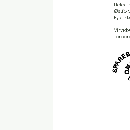
Halden
Østfol
Fylkes
Vi takk
foredr