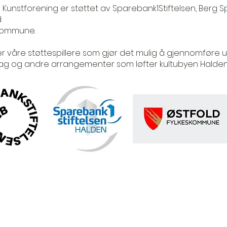
 Kunstforening er støttet av Sparebank1Stiftelsen, Berg
d
kommune.
er våre støttespillere som gjør det mulig å gjennomføre utst
ag og andre arrangementer som løfter kultubyen Halden