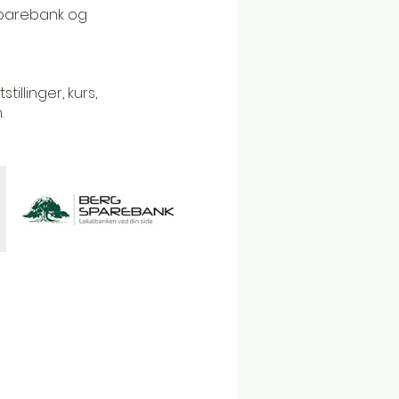
 Sparebank og
illinger, kurs,
.