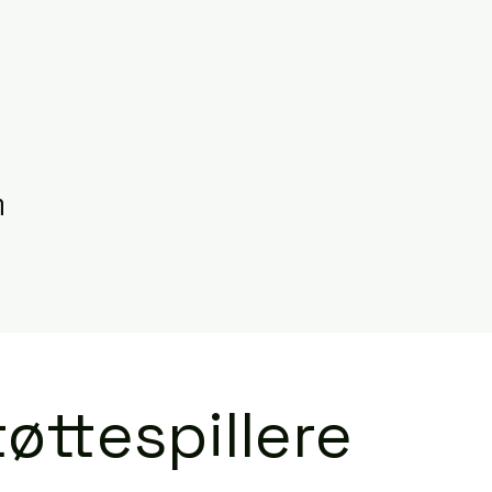
n
øttespillere