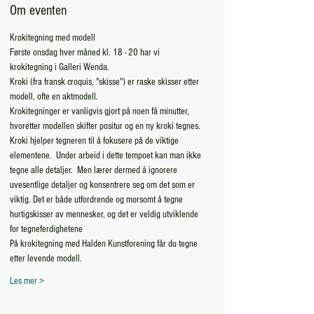
Om eventen
Krokitegning med modell
Første onsdag hver måned kl. 18 - 20 har vi 
krokitegning i Galleri Wenda. 
Kroki (fra fransk croquis, "skisse") er raske skisser etter 
modell, ofte en aktmodell.  
Krokitegninger er vanligvis gjort på noen få minutter, 
hvoretter modellen skifter positur og en ny kroki tegnes.
Kroki hjelper tegneren til å fokusere på de viktige 
elementene.  Under arbeid i dette tempoet kan man ikke 
tegne alle detaljer.  Men lærer dermed å ignorere 
uvesentlige detaljer og konsentrere seg om det som er 
viktig. Det er både utfordrende og morsomt å tegne 
hurtigskisser av mennesker, og det er veldig utviklende 
for tegneferdighetene
På krokitegning med Halden Kunstforening får du tegne 
etter levende modell.
Les mer >