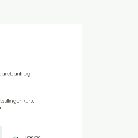
 Sparebank og
illinger, kurs,
.