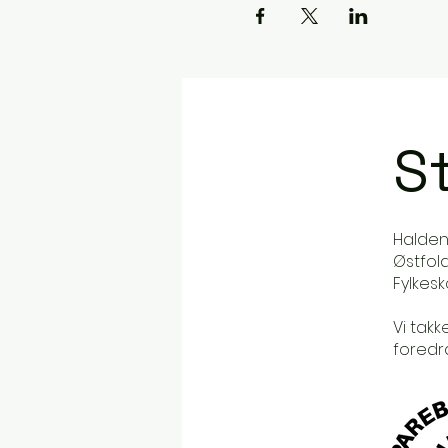
St
Halden
Østfol
Fylkes
Vi takk
foredr