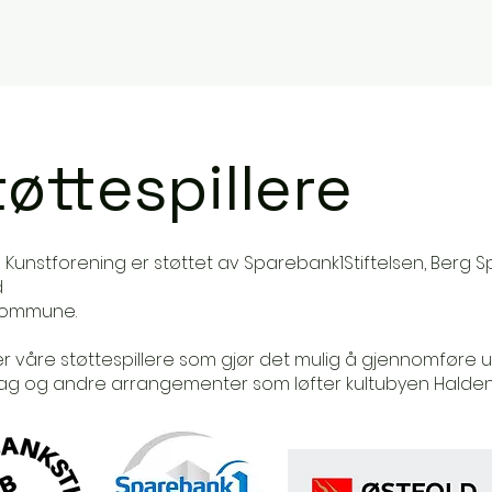
øttespillere
 Kunstforening er støttet av Sparebank1Stiftelsen, Berg
d
kommune.
er våre støttespillere som gjør det mulig å gjennomføre utst
ag og andre arrangementer som løfter kultubyen Halden