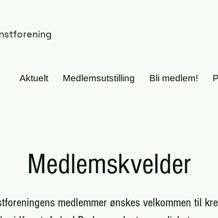
nstforening
Aktuelt
Medlemsutstilling
Bli medlem!
P
Medlemskvelder
tforeningens medlemmer ønskes velkommen til kre