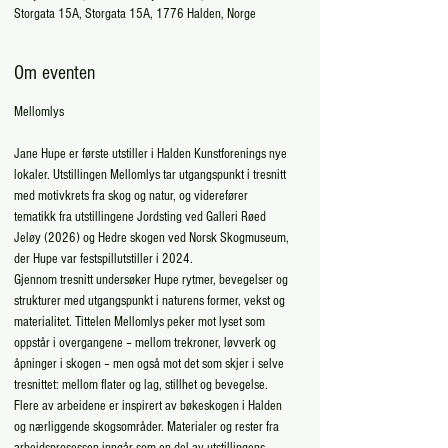
Storgata 15A, Storgata 15A, 1776 Halden, Norge
Om eventen
Mellomlys
Jane Hupe er første utstiller i Halden Kunstforenings nye 
lokaler. Utstillingen Mellomlys tar utgangspunkt i tresnitt 
med motivkrets fra skog og natur, og viderefører 
tematikk fra utstillingene Jordsting ved Galleri Røed 
Jeløy (2026) og Hedre skogen ved Norsk Skogmuseum, 
der Hupe var festspillutstiller i 2024.
Gjennom tresnitt undersøker Hupe rytmer, bevegelser og 
strukturer med utgangspunkt i naturens former, vekst og 
materialitet. Tittelen Mellomlys peker mot lyset som 
oppstår i overgangene – mellom trekroner, løvverk og 
åpninger i skogen – men også mot det som skjer i selve 
tresnittet: mellom flater og lag, stillhet og bevegelse. 
Flere av arbeidene er inspirert av bøkeskogen i Halden 
og nærliggende skogsområder. Materialer og rester fra 