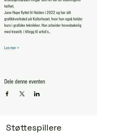
arbeidsprosessen inngår som en del av utstillingens 
helhet.
Jane Hupe flyttet til Halden i 2022 og har sitt 
grafikkverksted på Kulturhuset, hvor hun også holder 
kurs i grafiske teknikker. Hun arbeider hovedsakelig 
med tresnitt, i tillegg til artist’s…
Les mer >
Dele denne eventen
Støttespillere