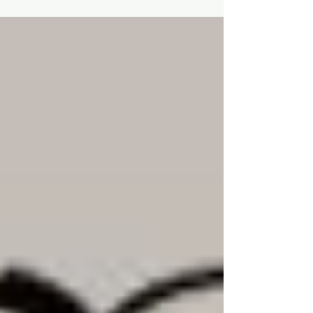
agendaen, ta kontakt om du har lyst til å
bidra på dugnad! Ida Foss Johansen
(styremedlem) er vår kontaktperson for
oppussingen av kunstforeningens nye
lokaler